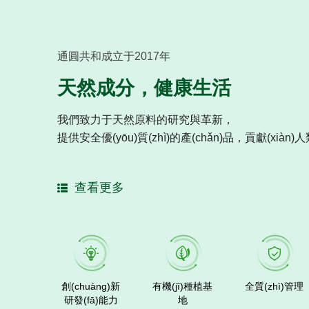
通圓共和成立于2017年
天然成分，健康生活
我們致力于天然原料的研究與革新，
提供安全優(yōu)質(zhì)的產(chǎn)品，貢獻(xiàn)人類
查看更多
創(chuàng)新
有機(jī)種植基
全質(zhì)管理
研發(fā)能力
地