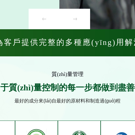
為客戶提供完整的多種應(yīng)用
質(zhì)量管理
于質(zhì)量控制的每一步都做到盡
最好的成分來(lái)自最好的原材料和制造過(guò)程