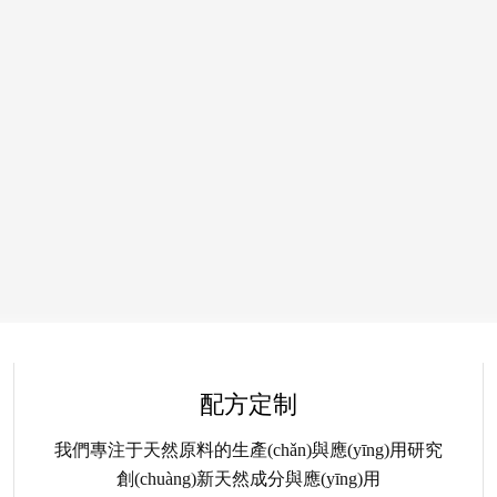
配方定制
我們專注于天然原料的生產(chǎn)與應(yīng)用研究
創(chuàng)新天然成分與應(yīng)用