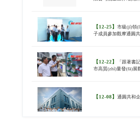
【12-25】
市級(jí)領(l
子成員參加觀摩通圓
(xiàng)目
【12-22】
「跟著書記
市高質(zhì)量發(fā)展
達(dá)通圓共和生物科技
【12-08】
通圓共和企