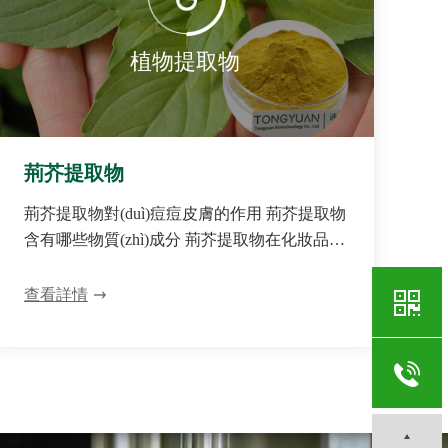
植物提取物
荊芥提取物
荊芥提取物對(duì)痘痘皮膚的作用 荊芥提取物
含有哪些物質(zhì)成分 荊芥提取物在化妝品中
的作用 荊芥提取物的作用與功效 荊芥提取物
在化妝品中的應(yīng)用
查看詳情