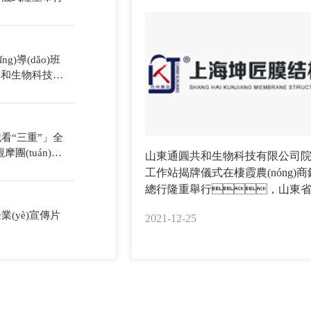
ǐng)導(dǎo)班
共和生物科技項
看“三重”」全
觀摩團(tuán)抵
山東通圓共和生物科技有限公司
項(xiàng)目
工作站揭牌儀式在棲霞農(nóng)
總行隆重舉行，山東
霞市市委書記姚書記、青
業(yè)宣傳片
2021-12-25
(nóng)業(yè)大學(xué)副校長(zhǎn
中國(guó)農(nóng)村發(fā)展研究
長(zhǎng)牟少巖、青島農(nó
業(yè)大學(xué)生命科學(xué)學(x
教授楊建明、山東通圓
生物科技有限公司董事長(zhǎng)