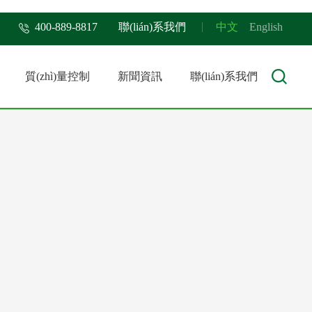
400-889-8817
聯(lián)系我們
中文
English
質(zhì)量控制
新聞資訊
聯(lián)系我們