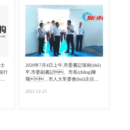
目
院士
2020年7月4日上午,市委書記張術(shù)
商銀行
平,市委副書記、市長(zhǎng)陳
省棲
飛，市人大常委會(huì)主任王
島農
曉敏,市政協(xié)主席,市委副書記等市
2021-12-25
g)、
級(jí)領(lǐng)導(dǎo)班子成員參加觀摩
院院
通圓共和生物科技項(xiàng)目。
ng)
ué)院
共和
劉炳