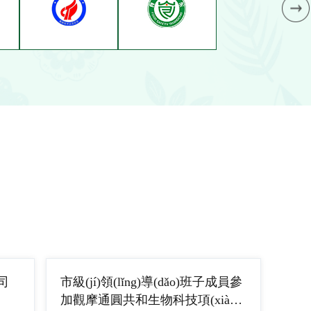
司
市級(jí)領(lǐng)導(dǎo)班子成員參
加觀摩通圓共和生物科技項(xiàng)