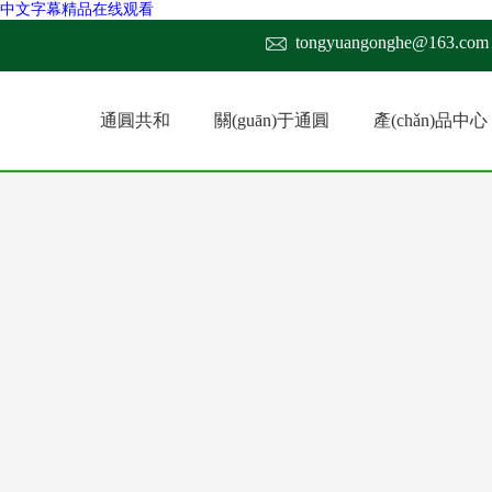
_中文字幕精品在线观看
tongyuangonghe@163.com
通圓共和
關(guān)于通圓
產(chǎn)品中心