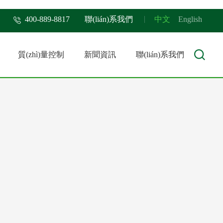
400-889-8817
聯(lián)系我們
中文
English
質(zhì)量控制
新聞資訊
聯(lián)系我們