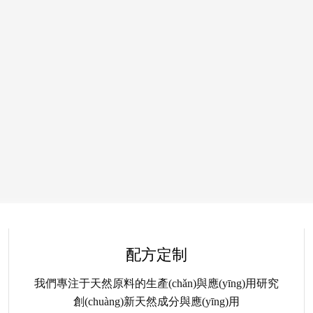
配方定制
我們專注于天然原料的生產(chǎn)與應(yīng)用研究
創(chuàng)新天然成分與應(yīng)用