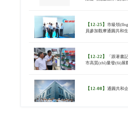
【12-25】
市級領(lǐn
員參加觀摩通圓共和
【12-22】
「跟著書記
市高質(zhì)量發(fā
共和生物科技項目
【12-08】
通圓共和企