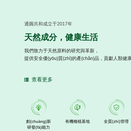
通圓共和成立于2017年
天然成分，健康生活
我們致力于天然原料的研究與革新，
提供安全優(yōu)質(zhì)的產(chǎn)品，貢獻人類健康生活
查看更多
創(chuàng)新
有機種植基地
全質(zhì)管理
研發(fā)能力