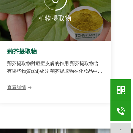
植物提取物
荊芥提取物
荊芥提取物對痘痘皮膚的作用 荊芥提取物含
有哪些物質(zhì)成分 荊芥提取物在化妝品中的
作用 荊芥提取物的作用與功效 荊芥提取物在
化妝品中的應(yīng)用
查看詳情