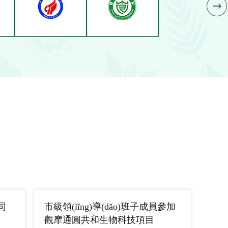
司
市級領(lǐng)導(dǎo)班子成員參加
觀摩通圓共和生物科技項目