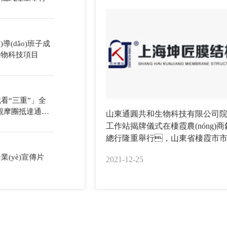
g)導(dǎo)班子成
生物科技項目
看“三重”」全
)展觀摩團抵達通圓
山東通圓共和生物科技有限公司
工作站揭牌儀式在棲霞農(nóng)
總行隆重舉行，山東省棲霞市
書記姚書記、青島農(nóng)業(yè
業(yè)宣傳片
2021-12-25
學副校長、中國農(nóng
(fā)展研究院院長牟少巖、青島農
(nóng)業(yè)大學生命科學學院教
建明、山東通圓共和生物科技
公司董事長劉炳臣先生等出席儀
姚秀霞書記、牟少巖