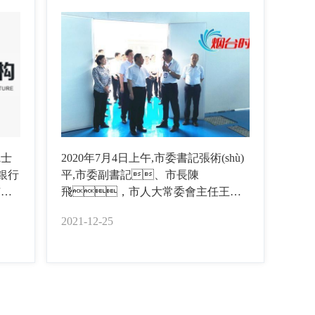
院士
2020年7月4日上午,市委書記張術(shù)
商銀行
平,市委副書記、市長陳
市委
飛，市人大常委會主任王曉
)大
敏,市政協(xié)主席,市委副書記等市級
2021-12-25
)村發
領(lǐng)導(dǎo)班子成員參加觀摩通圓
共和生物科技項目。
授楊
有限
式。
校