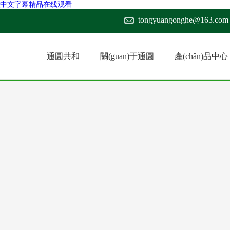
_中文字幕精品在线观看
tongyuangonghe@163.com
通圓共和
關(guān)于通圓
產(chǎn)品中心